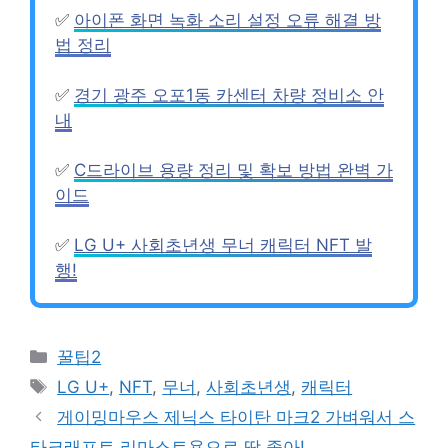
✅
아이폰 화면 녹화 소리 설정 오류 해결 방
법 정리
✅
경기 광주 오포1동 카센터 차량 정비소 안
내
✅
C드라이브 용량 정리 및 확보 방법 완벽 가
이드
✅
LG U+ 사회초년생 무너 캐릭터 NFT 발
행!
Categories
꿀팁2
Tags
LG U+
,
NFT
,
무너
,
사회초년생
,
캐릭터
게이밍마우스 제닉스 타이탄 마크2 가벼워서 스
타크래프트 리마스트용으로 딱 좋아!