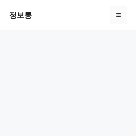
Skip
to
정보통
Menu
content