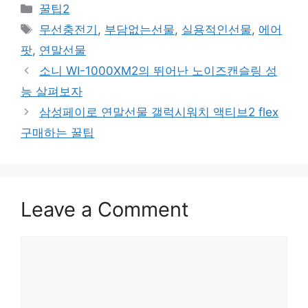
Categories
꿀팁2
Tags
무선충전기
,
부담없는선물
,
실용적인선물
,
에어
팟
,
연말선물
소니 WI-1000XM2의 뛰어난 노이즈캔슬링 성
능 살펴보자
삼성페이로 연말선물 갤럭시워치 액티브2 flex
구매하는 꿀팁
Leave a Comment
Comment