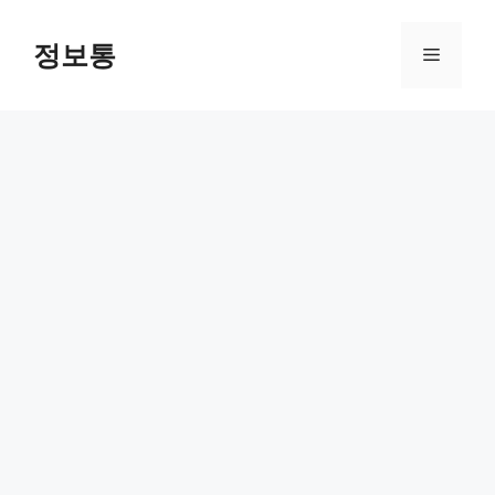
Skip
to
정보통
Menu
content