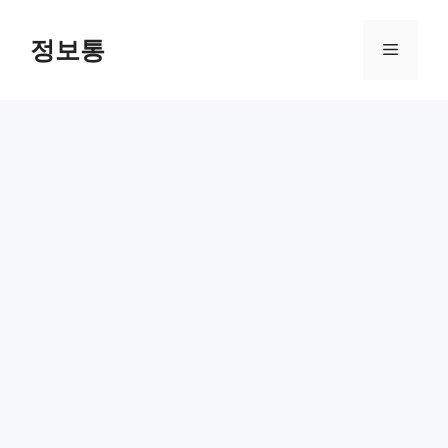
Skip
to
정보통
Menu
content