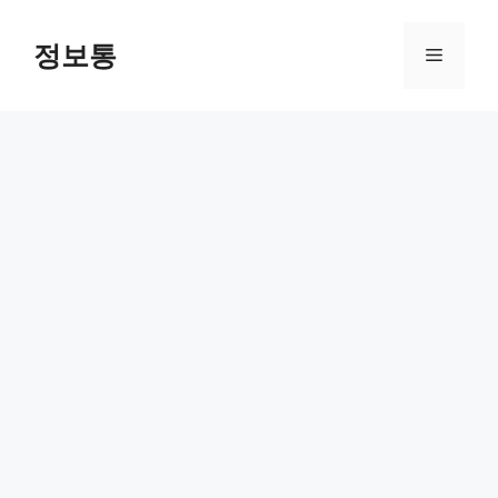
Skip
to
정보통
Menu
content