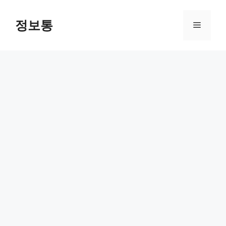
Skip
to
정보통
Menu
content