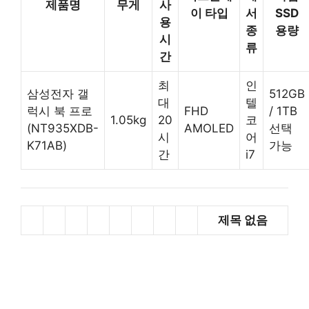
제품명
무게
사
이 타입
서
SSD
용
종
용량
시
류
간
최
인
삼성전자 갤
512GB
대
텔
럭시 북 프로
FHD
/ 1TB
1.05kg
20
코
(NT935XDB-
AMOLED
선택
시
어
K71AB)
가능
간
i7
제목 없음