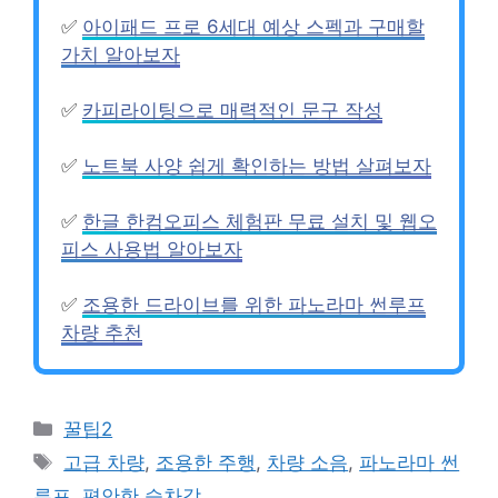
✅
아이패드 프로 6세대 예상 스펙과 구매할
가치 알아보자
✅
카피라이팅으로 매력적인 문구 작성
✅
노트북 사양 쉽게 확인하는 방법 살펴보자
✅
한글 한컴오피스 체험판 무료 설치 및 웹오
피스 사용법 알아보자
✅
조용한 드라이브를 위한 파노라마 썬루프
차량 추천
Categories
꿀팁2
Tags
고급 차량
,
조용한 주행
,
차량 소음
,
파노라마 썬
루프
,
편안한 승차감