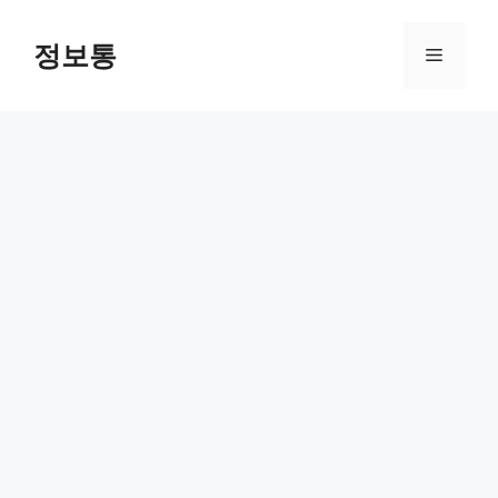
Skip
to
정보통
Menu
content