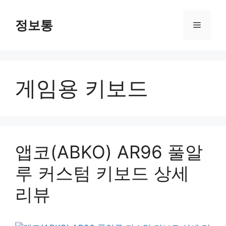
Skip
to
정보통
Menu
content
게임용 키보드
앱코(ABKO) AR96 풀알
루 커스텀 키보드 상세
리뷰