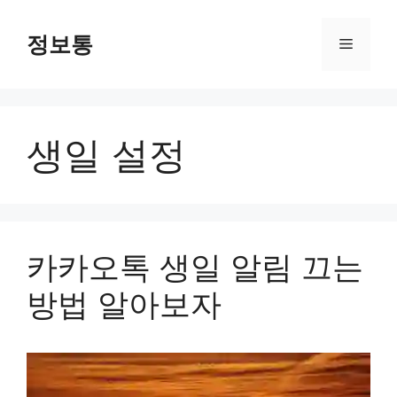
Skip
to
정보통
Menu
content
생일 설정
카카오톡 생일 알림 끄는
방법 알아보자