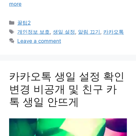
more
Categories
꿀팁2
Tags
개인정보 보호
,
생일 설정
,
알림 끄기
,
카카오톡
Leave a comment
카카오톡 생일 설정 확인
변경 비공개 및 친구 카
톡 생일 안뜨게