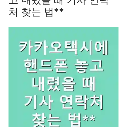
처 찾는 법**