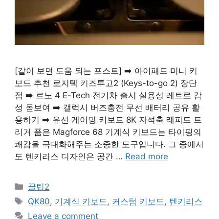
[같이 보면 도움 되는 포스트] ➡️ 아이패드 미니 키
보드 추천 로지텍 키즈투고2 (Keys-to-go 2) 장단
점 ➡️ 르노 4 E-Tech 전기차 출시 실용성 레트로 감
성 돋보여 ➡️ 갤럭시 버즈충전 무선 배터리 공유 활
용하기 ➡️ 유선 게이밍 키보드 8K 자석축 래피드 트
리거 품은 Magforce 68 기계식 키보드는 타이핑의
쾌감을 극대화해주는 소중한 도구입니다. 그 중에서
도 텐키리스 디자인은 공간 …
Read more
Categories
꿀팁2
Tags
QK80
,
기계식 키보드
,
커스텀 키보드
,
텐키리스
Leave a comment