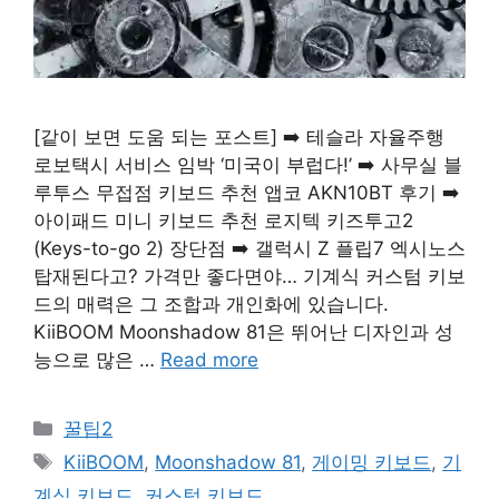
[같이 보면 도움 되는 포스트] ➡️ 테슬라 자율주행
로보택시 서비스 임박 ‘미국이 부럽다!’ ➡️ 사무실 블
루투스 무접점 키보드 추천 앱코 AKN10BT 후기 ➡️
아이패드 미니 키보드 추천 로지텍 키즈투고2
(Keys-to-go 2) 장단점 ➡️ 갤럭시 Z 플립7 엑시노스
탑재된다고? 가격만 좋다면야… 기계식 커스텀 키보
드의 매력은 그 조합과 개인화에 있습니다.
KiiBOOM Moonshadow 81은 뛰어난 디자인과 성
능으로 많은 …
Read more
Categories
꿀팁2
Tags
KiiBOOM
,
Moonshadow 81
,
게이밍 키보드
,
기
계식 키보드
,
커스텀 키보드