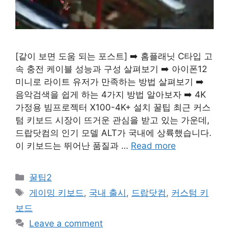
[같이 보면 도움 되는 포스트] ➡️ 홈플래닛 C타입 고
속 충전 케이블 성능과 구성 살펴보기 ➡️ 아이폰12
미니로 라이트 유저가 만족하는 방법 살펴보기 ➡️
음악검색을 쉽게 하는 4가지 방법 알아보자 ➡️ 4K
가정용 빔프로젝터 X100-4K+ 설치 꿀팁 최근 커스
텀 키보드 시장이 뜨거운 관심을 받고 있는 가운데,
드랍닷컴의 인기 모델 ALT가 국내에 상륙했습니다.
이 키보드는 뛰어난 품질과 …
Read more
Categories
꿀팁2
Tags
게이밍 키보드
,
국내 출시
,
드랍닷컴
,
커스텀 키
보드
Leave a comment