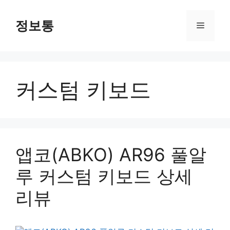
Skip
to
정보통
Menu
content
커스텀 키보드
앱코(ABKO) AR96 풀알
루 커스텀 키보드 상세
리뷰