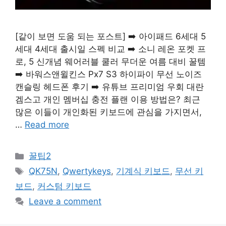
[같이 보면 도움 되는 포스트] ➡️ 아이패드 6세대 5
세대 4세대 출시일 스펙 비교 ➡️ 소니 레온 포켓 프
로, 5 신개념 웨어러블 쿨러 무더운 여름 대비 꿀템
➡️ 바워스앤윌킨스 Px7 S3 하이파이 무선 노이즈
캔슬링 헤드폰 후기 ➡️ 유튜브 프리미엄 우회 대란
겜스고 개인 멤버십 충전 플랜 이용 방법은? 최근
많은 이들이 개인화된 키보드에 관심을 가지면서,
…
Read more
Categories
꿀팁2
Tags
QK75N
,
Qwertykeys
,
기계식 키보드
,
무선 키
보드
,
커스텀 키보드
Leave a comment