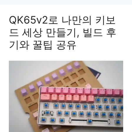
QK65v2로 나만의 키보
드 세상 만들기, 빌드 후
기와 꿀팁 공유