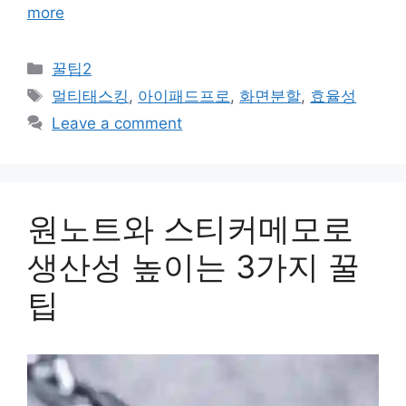
more
Categories
꿀팁2
Tags
멀티태스킹
,
아이패드프로
,
화면분할
,
효율성
Leave a comment
원노트와 스티커메모로
생산성 높이는 3가지 꿀
팁