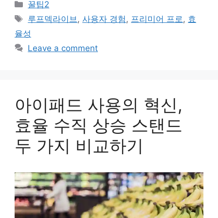
Categories
꿀팁2
Tags
루프덱라이브
,
사용자 경험
,
프리미어 프로
,
효
율성
Leave a comment
아이패드 사용의 혁신,
효율 수직 상승 스탠드
두 가지 비교하기