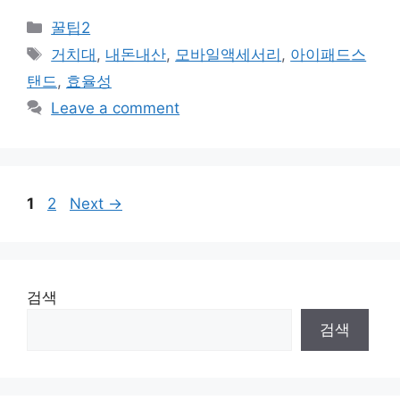
Categories
꿀팁2
Tags
거치대
,
내돈내산
,
모바일액세서리
,
아이패드스
탠드
,
효율성
Leave a comment
Page
Page
1
2
Next
→
검색
검색