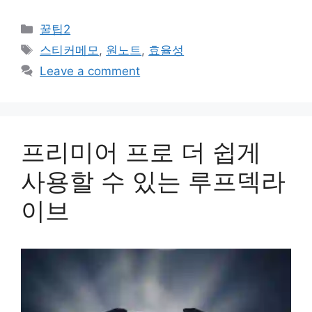
Categories
꿀팁2
Tags
스티커메모
,
원노트
,
효율성
Leave a comment
프리미어 프로 더 쉽게
사용할 수 있는 루프덱라
이브