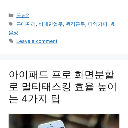
Categories
꿀팁2
Tags
근태관리
,
비대면업무
,
원격근무
,
타임키퍼
,
효
율성
Leave a comment
아이패드 프로 화면분할
로 멀티태스킹 효율 높이
는 4가지 팁