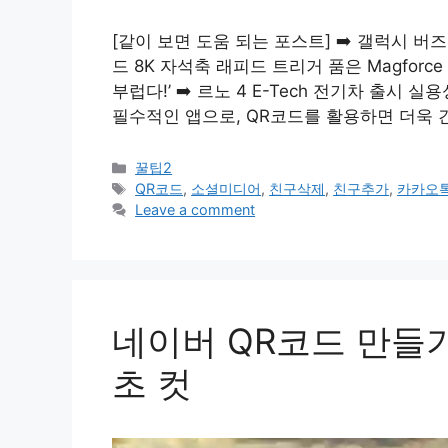
[같이 보면 도움 되는 포스트] ➡️ 갤럭시 버
드 8K 자석축 래피드 트리거 품은 Magforc
부럽다!’ ➡️ 르노 4 E-Tech 전기차 출
필수적인 앱으로, QR코드를 활용하면 더욱 
Categories
꿀팁2
Tags
QR코드
,
소셜미디어
,
친구삭제
,
친구추가
,
카카오
Leave a comment
네이버 QR코드 만들기
초 컷