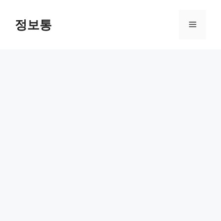
Skip
to
정보통
Menu
content