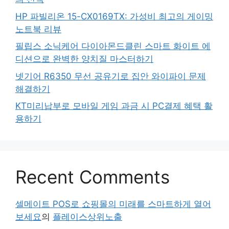
HP 파빌리온 15-CX0169TX: 가성비 최고의 게이밍
노트북 리뷰
필립스 소닉케어 다이아몬드클린 스마트 화이트 에
디션으로 완벽한 양치질 마스터하기
넷기어 R6350 무선 공유기로 집안 와이파이 문제
해결하기
KT미리납부로 모바일 게임 과금 시 PC결제 혜택 활
용하기
Recent Comments
셀메이트 POS로 쇼핑몰의 미래를 스마트하게 열어
보세요
의
플레이스상위노출