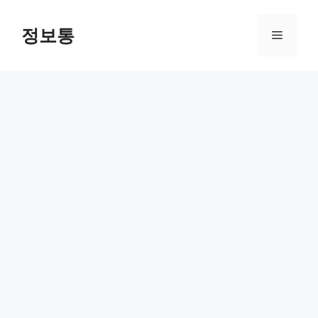
Skip
to
정보통
Menu
content