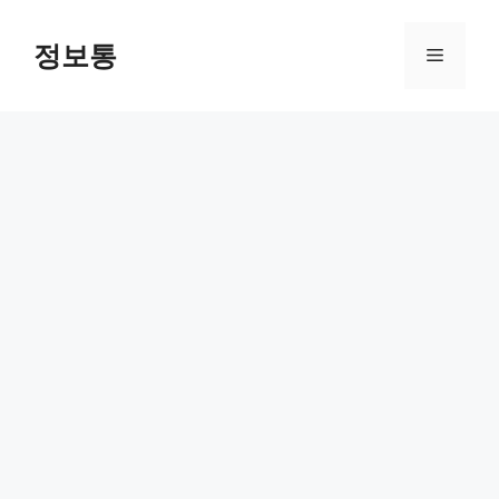
Skip
to
정보통
Menu
content