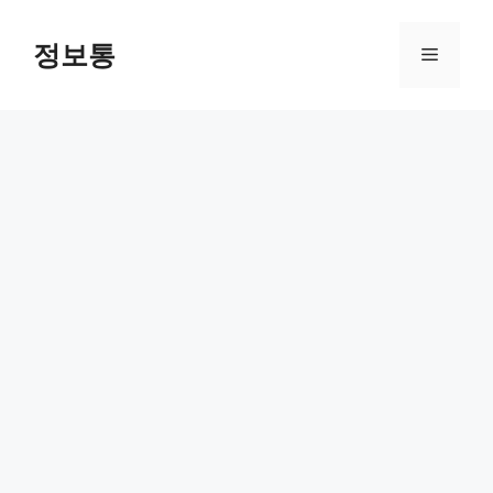
Skip
to
정보통
Menu
content