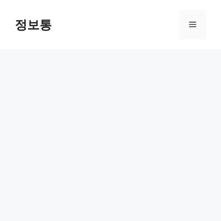
Skip
to
정보통
Menu
content