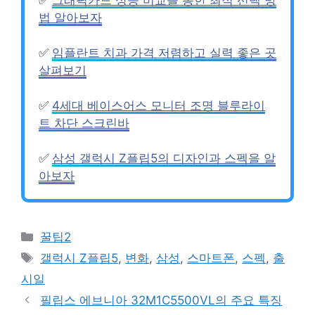
법 알아보자
✅
임플란트 치과 가격 저렴하고 실력 좋은 곳
살펴보기
✅
4세대 베이스어스 모니터 조명 블루라이
트 차단 스크린바
✅
삼성 갤럭시 Z플립5의 디자인과 스펙을 알
아보자
Categories
꿀팁2
Tags
갤럭시 Z플립5
,
변화
,
삼성
,
스마트폰
,
스펙
,
출
시일
필립스 에브니아 32M1C5500VL의 주요 특징