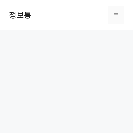
Skip
to
정보통
Menu
content