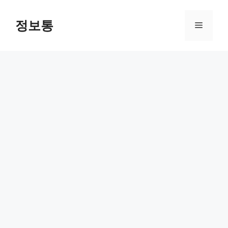
Skip
to
정보통
Menu
content