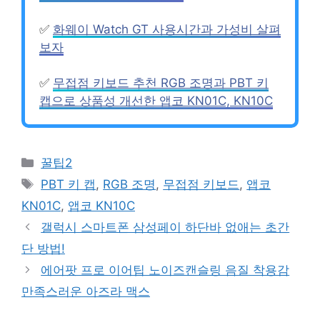
✅
화웨이 Watch GT 사용시간과 가성비 살펴
보자
✅
무접점 키보드 추천 RGB 조명과 PBT 키
캡으로 상품성 개선한 앱코 KN01C, KN10C
Categories
꿀팁2
Tags
PBT 키 캡
,
RGB 조명
,
무접점 키보드
,
앱코
KN01C
,
앱코 KN10C
갤럭시 스마트폰 삼성페이 하단바 없애는 초간
단 방법!
에어팟 프로 이어팁 노이즈캔슬링 음질 착용감
만족스러운 아즈라 맥스