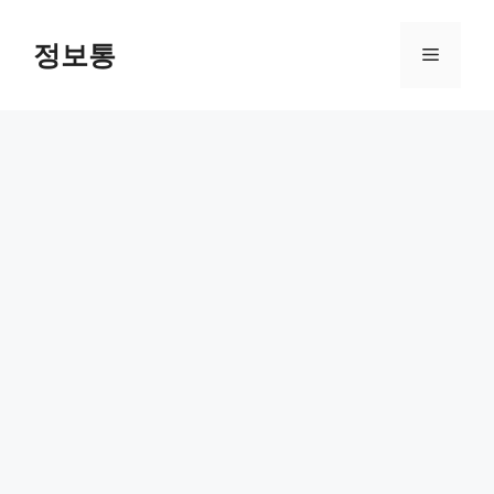
Skip
to
정보통
Menu
content