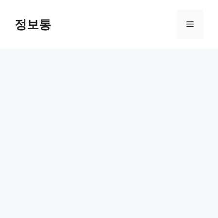
Skip
to
정보통
Menu
content