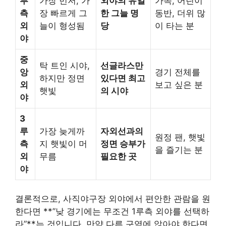
루
가장 먼저, 가
외야의 유일
가족, 어린이
측
장 빠르게 그
한 그늘 명
동반, 더위 많
외
늘이 형성됨
당
이 타는 분
야
중
탁 트인 시야,
선글라스만
앙
경기 전체를
하지만 정면
있다면 최고
외
보고 싶은 분
햇빛
의 시야
야
3
루
가장 늦게까
자외선과의
원정 팬, 햇빛
측
지 햇빛이 머
정면 승부가
을 즐기는 분
외
무름
필요한 곳
야
결론적으로, 사직야구장 외야에서 편안한 관람을 원
한다면 **”낮 경기에는 무조건 1루측 외야를 선택하
라”**는 것입니다. 만약 다른 구역에 앉아야 한다면,