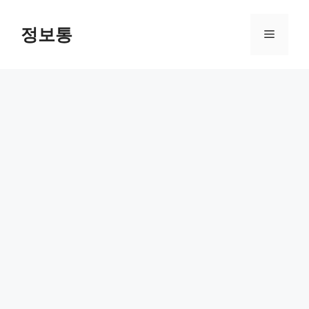
Skip
to
정보통
Menu
content