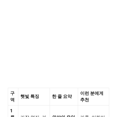
구
이런 분에게
햇빛 특징
한 줄 요약
역
추천
1