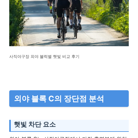
사직야구장 외야 블럭별 햇빛 비교 후기
외야 블록 C의 장단점 분석
햇빛 차단 요소