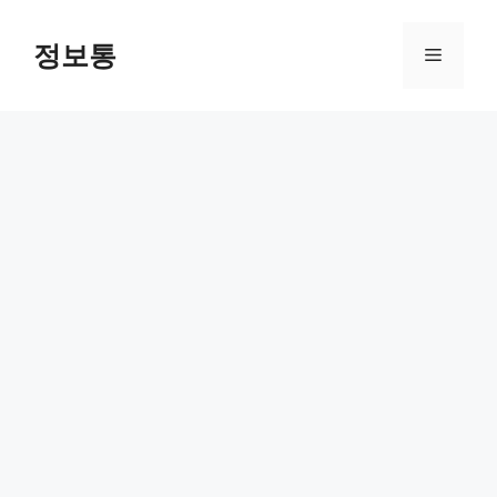
Skip
to
정보통
Menu
content