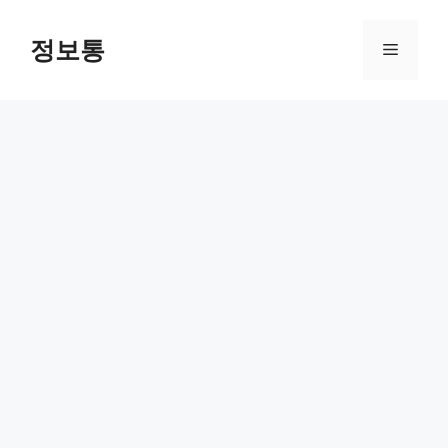
Skip
to
정보통
Menu
content