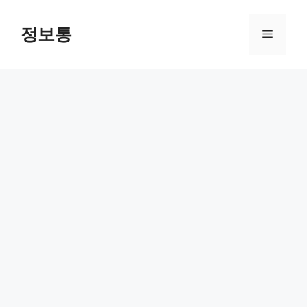
Skip
to
정보통
Menu
content