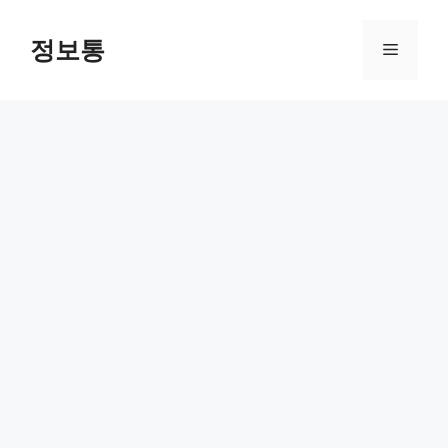
Skip
to
정보통
Menu
content