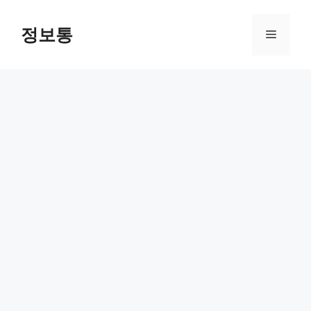
Skip
to
정보통
Menu
content