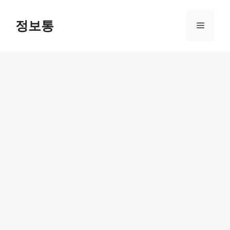
Skip
to
정보통
Menu
content