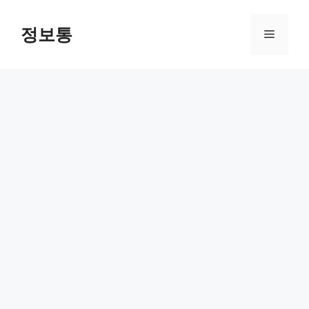
Skip
to
정보통
Menu
content