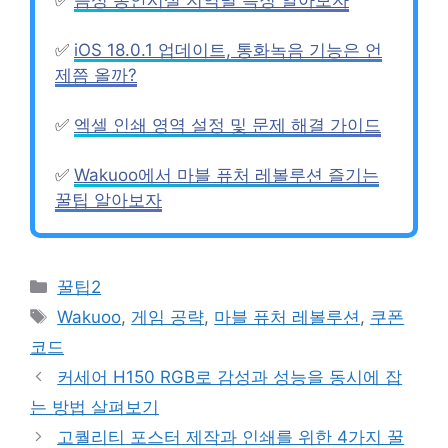
✅
음성 봉안시설 지역별 특징 알아보자
✅
iOS 18.0.1 업데이트, 통화녹음 기능은 언
제쯤 올까?
✅
엑셀 인쇄 영역 설정 및 문제 해결 가이드
✅
Wakuoo에서 마블 퓨처 레볼루션 즐기는
꿀팁 알아보자
Categories
꿀팁2
Tags
Wakuoo
,
게임 공략
,
마블 퓨처 레볼루션
,
쿠폰
코드
커세어 H150 RGB로 감성과 성능을 동시에 잡
는 방법 살펴보기
고퀄리티 포스터 제작과 인쇄를 위한 4가지 꿀