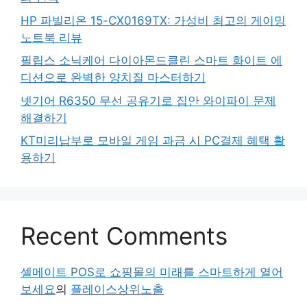
HP 파빌리온 15-CX0169TX: 가성비 최고의 게이밍
노트북 리뷰
필립스 소닉케어 다이아몬드클린 스마트 화이트 에
디션으로 완벽한 양치질 마스터하기
넷기어 R6350 무선 공유기로 집안 와이파이 문제
해결하기
KT미리납부로 모바일 게임 과금 시 PC결제 혜택 활
용하기
Recent Comments
셀메이트 POS로 쇼핑몰의 미래를 스마트하게 열어
보세요
의
플레이스상위노출