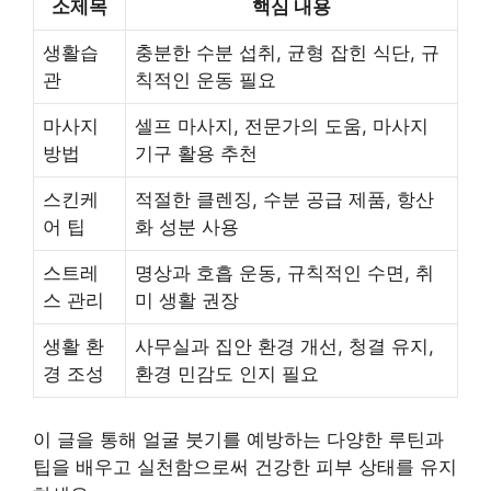
소제목
핵심 내용
생활습
충분한 수분 섭취, 균형 잡힌 식단, 규
관
칙적인 운동 필요
마사지
셀프 마사지, 전문가의 도움, 마사지
방법
기구 활용 추천
스킨케
적절한 클렌징, 수분 공급 제품, 항산
어 팁
화 성분 사용
스트레
명상과 호흡 운동, 규칙적인 수면, 취
스 관리
미 생활 권장
생활 환
사무실과 집안 환경 개선, 청결 유지,
경 조성
환경 민감도 인지 필요
이 글을 통해 얼굴 붓기를 예방하는 다양한 루틴과
팁을 배우고 실천함으로써 건강한 피부 상태를 유지