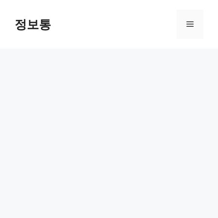
Skip
to
정보통
Menu
content