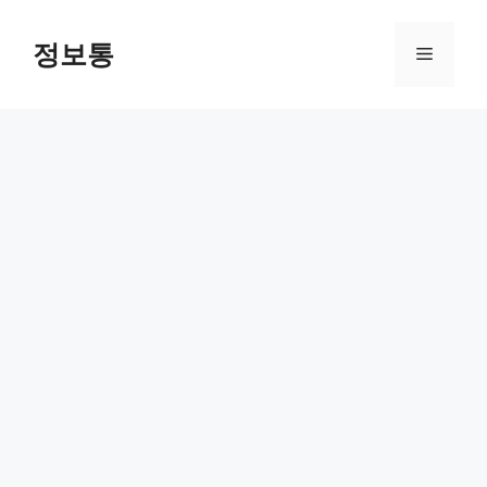
Skip
to
정보통
Menu
content