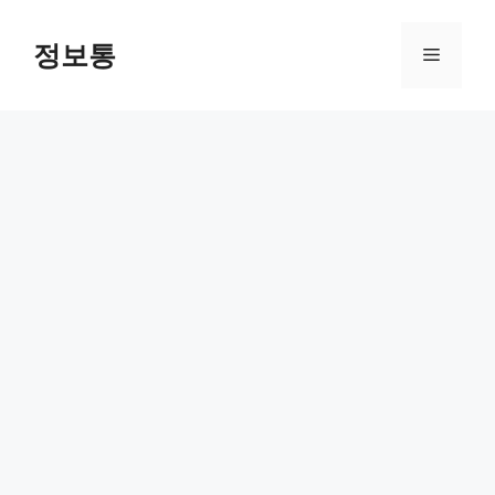
Skip
to
정보통
Menu
content