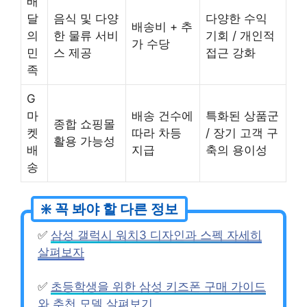
배
달
음식 및 다양
다양한 수익
배송비 + 추
의
한 물류 서비
기회 / 개인적
가 수당
민
스 제공
접근 강화
족
G
마
배송 건수에
특화된 상품군
종합 쇼핑몰
켓
따라 차등
/ 장기 고객 구
활용 가능성
배
지급
축의 용이성
송
✅
삼성 갤럭시 워치3 디자인과 스펙 자세히
살펴보자
✅
초등학생을 위한 삼성 키즈폰 구매 가이드
와 추천 모델 살펴보기