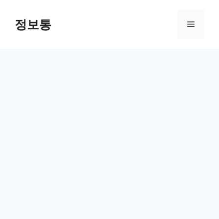
Skip
to
정보통
Menu
content