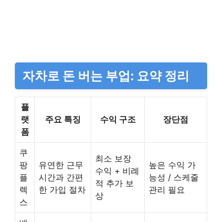
자차로 돈 버는 부업: 요약 정리
플
랫
주요 특징
수익 구조
장단점
폼
쿠
최소 보장
팡
유연한 근무
높은 수익 가
수익 + 비례
플
시간과 간편
능성 / 스케줄
적 추가 보
렉
한 가입 절차
관리 필요
상
스