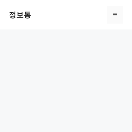
Skip
to
정보통
Menu
content