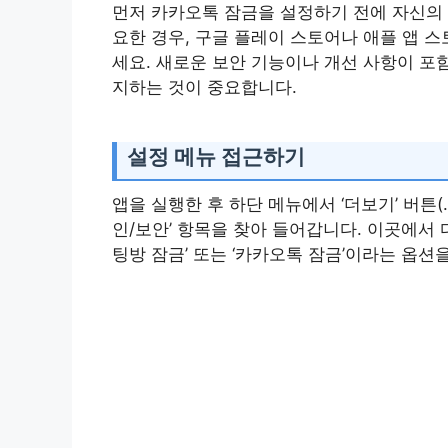
먼저 카카오톡 잠금을 설정하기 전에 자신의 
요한 경우, 구글 플레이 스토어나 애플 앱 
세요. 새로운 보안 기능이나 개선 사항이 포
지하는 것이 중요합니다.
설정 메뉴 접근하기
앱을 실행한 후 하단 메뉴에서 ‘더보기’ 버튼(
인/보안’ 항목을 찾아 들어갑니다. 이곳에서 
팅방 잠금’ 또는 ‘카카오톡 잠금’이라는 옵션