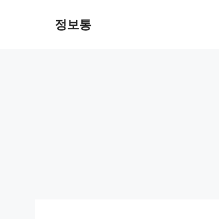
Skip
to
정보통
content