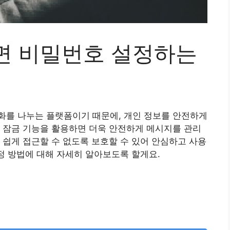
면 비밀번호 설정하는
화를 나누는 플랫폼이기 때문에, 개인 정보를 안전하게
 잠금 기능을 활용하면 더욱 안전하게 메시지를 관리
 쉽게 접근할 수 없도록 보호할 수 있어 안심하고 사용
설정 방법에 대해 자세히 알아보도록 할게요.