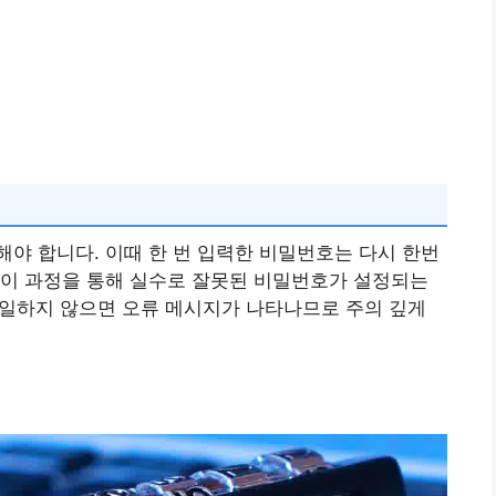
야 합니다. 이때 한 번 입력한 비밀번호는 다시 한번
 이 과정을 통해 실수로 잘못된 비밀번호가 설정되는
 동일하지 않으면 오류 메시지가 나타나므로 주의 깊게