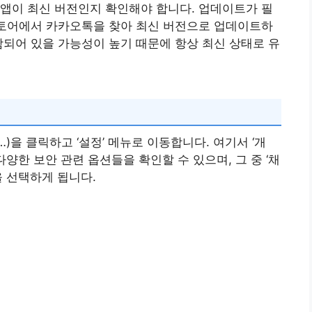
앱이 최신 버전인지 확인해야 합니다. 업데이트가 필
스토어에서 카카오톡을 찾아 최신 버전으로 업데이트하
함되어 있을 가능성이 높기 때문에 항상 최신 상태로 유
…)을 클릭하고 ‘설정’ 메뉴로 이동합니다. 여기서 ‘개
다양한 보안 관련 옵션들을 확인할 수 있으며, 그 중 ‘채
을 선택하게 됩니다.