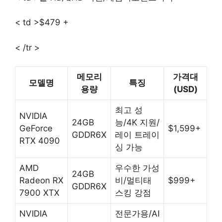
< td >$479 +
< /tr >
메모리
가격대
모델명
특징
용량
(USD)
최고 성
NVIDIA
24GB
능/4K 지원/
GeForce
$1,599+
GDDR6X
레이 트레이
RTX 4090
싱 가능
AMD
우수한 가성
24GB
Radeon RX
비/멀티태
$999+
GDDR6X
7900 XTX
스킹 강점
NVIDIA
전문가용/AI