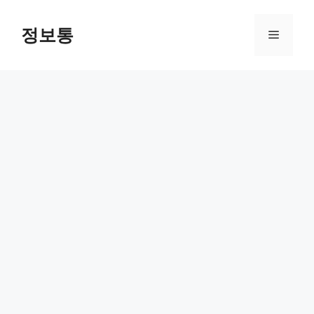
Skip
to
정보통
Menu
content