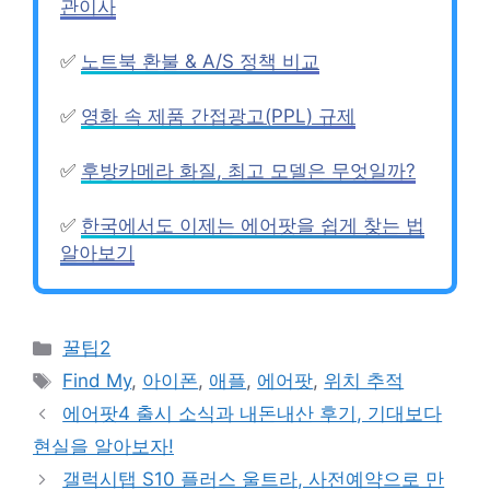
관이사
✅
노트북 환불 & A/S 정책 비교
✅
영화 속 제품 간접광고(PPL) 규제
✅
후방카메라 화질, 최고 모델은 무엇일까?
✅
한국에서도 이제는 에어팟을 쉽게 찾는 법
알아보기
Categories
꿀팁2
Tags
Find My
,
아이폰
,
애플
,
에어팟
,
위치 추적
에어팟4 출시 소식과 내돈내산 후기, 기대보다
현실을 알아보자!
갤럭시탭 S10 플러스 울트라, 사전예약으로 만