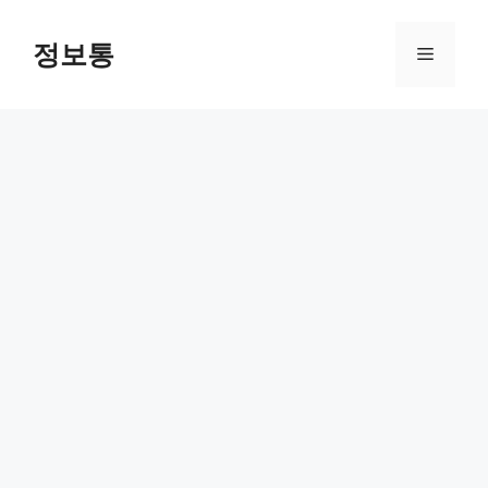
Skip
to
정보통
Menu
content