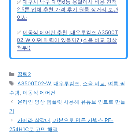
✅
대구시 남구 대명6동 용달이사 비용 견적
2.5톤 업체 추천 가격 후기 원룸 장거리 보관
이사
✅
이동식 에어컨 추천, 대우루컴즈 A3500T
02-W 어떤 매력이 있을까? (소음 비교 영상
첨부!)
Categories
꿀팁2
Tags
A3500T02-W
,
대우루컴즈
,
소음 비교
,
여름 필
수템
,
이동식 에어컨
온라인 영상 템플릿 사용해 유튜브 인트로 만들
기
카메라 삼각대, 카본으로 만든 카빅스 PF-
254H1C로 고민 해결