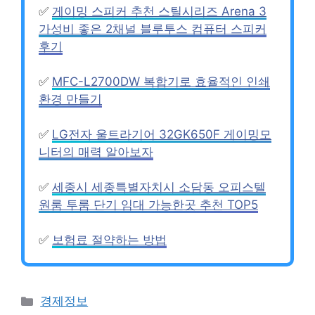
✅
게이밍 스피커 추천 스틸시리즈 Arena 3
가성비 좋은 2채널 블루투스 컴퓨터 스피커
후기
✅
MFC-L2700DW 복합기로 효율적인 인쇄
환경 만들기
✅
LG전자 울트라기어 32GK650F 게이밍모
니터의 매력 알아보자
✅
세종시 세종특별자치시 소담동 오피스텔
원룸 투룸 단기 임대 가능한곳 추천 TOP5
✅
보험료 절약하는 방법
Categories
경제정보