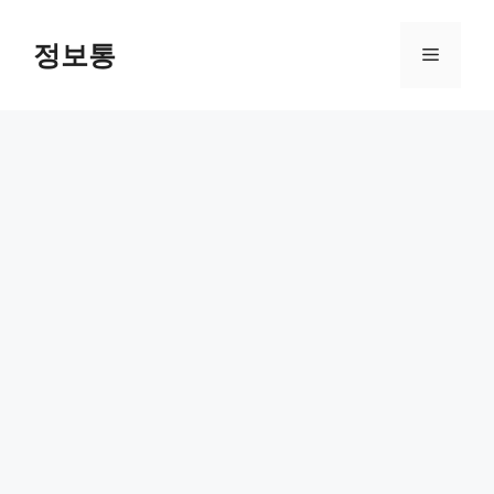
Skip
to
정보통
Menu
content