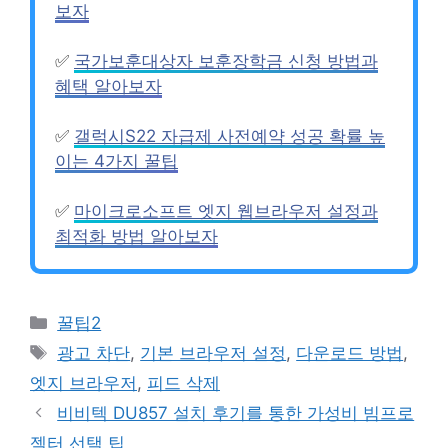
보자
✅
국가보훈대상자 보훈장학금 신청 방법과
혜택 알아보자
✅
갤럭시S22 자급제 사전예약 성공 확률 높
이는 4가지 꿀팁
✅
마이크로소프트 엣지 웹브라우저 설정과
최적화 방법 알아보자
Categories
꿀팁2
Tags
광고 차단
,
기본 브라우저 설정
,
다운로드 방법
,
엣지 브라우저
,
피드 삭제
비비텍 DU857 설치 후기를 통한 가성비 빔프로
젝터 선택 팁