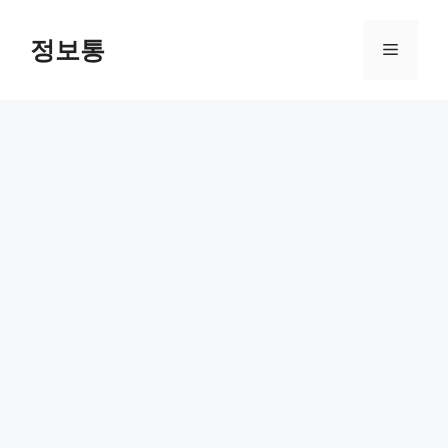
Skip
to
정보통
Menu
content