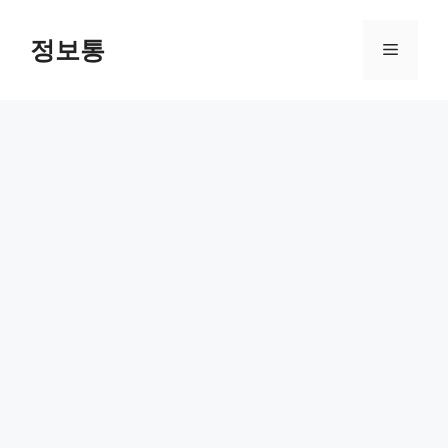
Skip
to
정보통
Menu
content