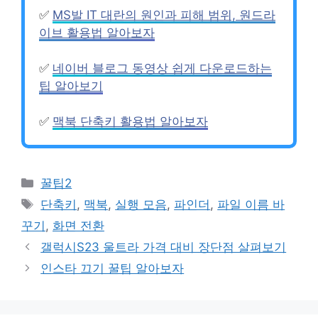
✅
MS발 IT 대란의 원인과 피해 범위, 원드라
이브 활용법 알아보자
✅
네이버 블로그 동영상 쉽게 다운로드하는
팁 알아보기
✅
맥북 단축키 활용법 알아보자
Categories
꿀팁2
Tags
단축키
,
맥북
,
실행 모음
,
파인더
,
파일 이름 바
꾸기
,
화면 전환
갤럭시S23 울트라 가격 대비 장단점 살펴보기
인스타 끄기 꿀팁 알아보자