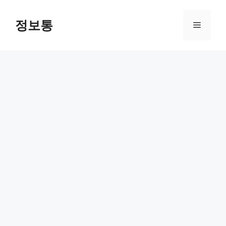
Skip
to
정보통
Menu
content