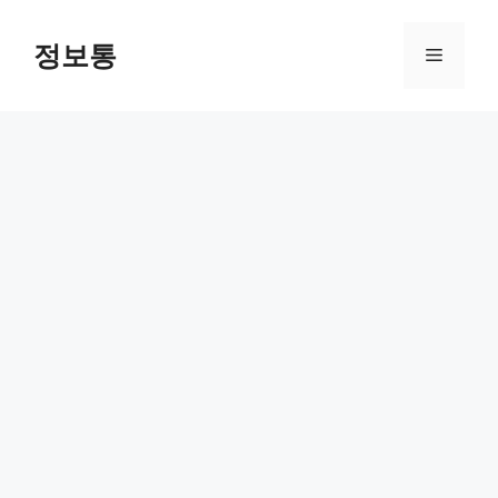
Skip
to
정보통
Menu
content