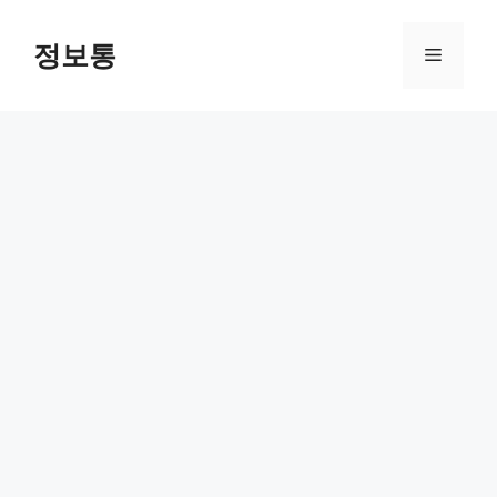
Skip
to
정보통
Menu
content