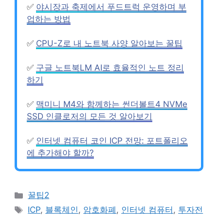
✅
야시장과 축제에서 푸드트럭 운영하며 부
업하는 방법
✅
CPU-Z로 내 노트북 사양 알아보는 꿀팁
✅
구글 노트북LM AI로 효율적인 노트 정리
하기
✅
맥미니 M4와 함께하는 썬더볼트4 NVMe
SSD 인클로저의 모든 것 알아보기
✅
인터넷 컴퓨터 코인 ICP 전망: 포트폴리오
에 추가해야 할까?
Categories
꿀팁2
Tags
ICP
,
블록체인
,
암호화폐
,
인터넷 컴퓨터
,
투자전