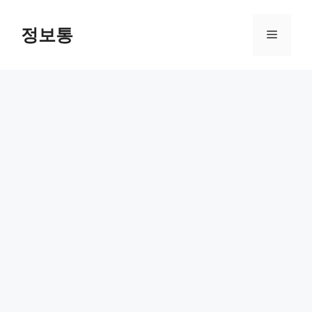
Skip
to
정보통
Menu
content