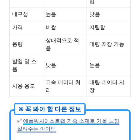
림
내구성
높음
낮음
가격
비쌈
저렴함
상대적으로 적
용량
대량 저장 가능
음
발열 및 소
낮음
높음
음
고속 데이터 처
대량 데이터 저
사용 용도
리
장
✅
애플워치9 스트랩 가죽 소재로 가을 느낌
살려주는 아이템